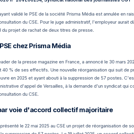
ayant validé le PSE de la société Prisma Média est annulée en raison
sultation du CSE. Pour le juge administratif, l'employeur aurait d
 du projet de rachat de deux titres de presse.
n PSE chez Prisma Média
eader de la presse magazine en France, a annoncé le 30 mars 20
t 40 % de ses effectifs. Une nouvelle réorganisation qui suit de 
uvre en 2025 et ayant abouti à la suppression de 57 postes. C'e
istrative d'appel de Versailles, à la demande d'un syndicat qui con
onsultation du CSE.
ar voie d'accord collectif majoritaire
présenté le 22 mai 2025 au CSE un projet de réorganisation de so
 suppression de 57 postes. Le 18 juillet 2025, un accord collecti