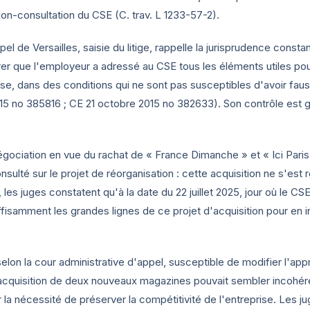
ion-consultation du CSE (C. trav. L 1233-57-2).
el de Versailles, saisie du litige, rappelle la jurisprudence consta
urer que l'employeur a adressé au CSE tous les éléments utiles pou
e, dans des conditions qui ne sont pas susceptibles d'avoir fauss
015
no 385816 ; CE
21 octobre 2015
no 382633). Son contrôle est 
égociation en vue du rachat de « France Dimanche » et « Ici Paris
ulté sur le projet de réorganisation : cette acquisition ne s'est r
es juges constatent qu'à la date du 22 juillet 2025, jour où le CSE
ffisamment les grandes lignes de ce projet d'acquisition pour en 
 selon la cour administrative d'appel, susceptible de modifier l'ap
L'acquisition de deux nouveaux magazines pouvait sembler incohér
la nécessité de préserver la compétitivité de l'entreprise. Les j