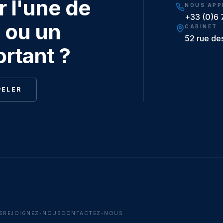
 l'une de
NOUS APP
+33 (0)6 
 ou un
CABINET
52 rue de
ortant ?
PELER
S
REJOIGNEZ-NOUS
CONTACTEZ-NOUS