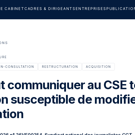
LE CABINET
CADRES & DIRIGEANTS
ENTREPRISES
PUBLICATIO
IONS
TURE
ON-CONSULTATION
RESTRUCTURATION
ACQUISITION
faut communiquer au CSE 
n susceptible de modifie
ation
2026
n° 26VE00254, Syndicat national des journalistes CGT