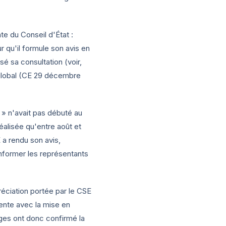
nte du Conseil d'État :
r qu'il formule son avis en
é sa consultation (voir,
global (CE
29 décembre
 » n'avait pas débuté au
éalisée qu'entre août et
 a rendu son avis,
informer les représentants
préciation portée par le CSE
ente avec la mise en
uges ont donc confirmé la