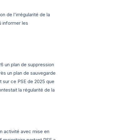
 de l'irrégularité de la
û informer les
26 un plan de suppression
près un plan de sauvegarde
st sur ce PSE de 2025 que
testait la régularité de la
n activité avec mise en
f majoritaire portant PSE a