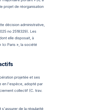
le projet de réorganisation
te décision administrative,
2025
no 2518329). Les
nt elle disposait, à
Ici Paris », la société
actifs
pération projetée et ses
me en l'espèce, adopté par
iement collectif (C. trav.
 s'assurer de la régularité