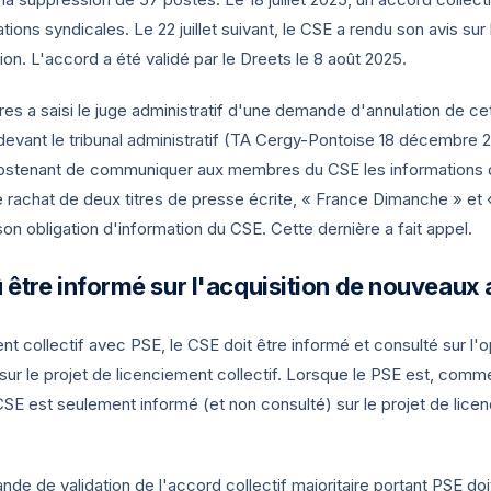
ions syndicales. Le 22 juillet suivant, le CSE a rendu son avis sur 
ion. L'accord a été validé par le Dreets le 8 août 2025.
res a saisi le juge administratif d'une demande d'annulation de cet
devant le tribunal administratif (TA Cergy-Pontoise
18 décembre 
bstenant de communiquer aux membres du CSE les informations do
e rachat de deux titres de presse écrite, « France Dimanche » et « 
n obligation d'information du CSE. Cette dernière a fait appel.
 être informé sur l'acquisition de nouveaux 
t collectif avec PSE, le CSE doit être informé et consulté sur l'o
 sur le projet de licenciement collectif. Lorsque le PSE est, com
 CSE est seulement informé (et non consulté) sur le projet de licenc
de de validation de l'accord collectif majoritaire portant PSE doit