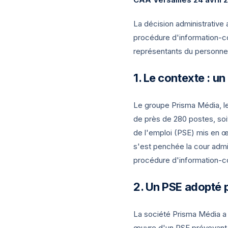
La décision administrative 
procédure d'information-con
représentants du personnel
Le contexte : u
Le groupe Prisma Média, l
de près de 280 postes, soi
de l'emploi (PSE) mis en œ
s'est penchée la cour admin
procédure d'information-c
Un PSE adopté p
La société Prisma Média a 
œuvre d'un PSE prévoyant la