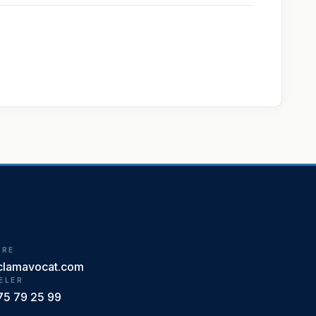
IRE
clamavocat.com
ELER
75 79 25 99