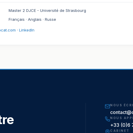
Master 2 DJCE - Université de Strasbourg
Français · Anglais · Russe
ocat.com
·
LinkedIn
NOUS ÉCR
contact@
tre
NOUS APP
+33 (0)6 
CABINET