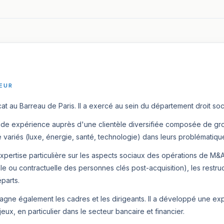
EUR
at au Barreau de Paris. Il a exercé au sein du département droit soc
olide expérience auprès d'une clientèle diversifiée composée de gro
é variés (luxe, énergie, santé, technologie) dans leurs problématiques
expertise particulière sur les aspects sociaux des opérations de M&A
ale ou contractuelle des personnes clés post-acquisition), les restruc
parts.
ne également les cadres et les dirigeants. Il a développé une expe
jeux, en particulier dans le secteur bancaire et financier.