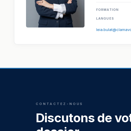
FORMATION
LANGUES
leia.bulat@clamav
CONTACTEZ-NOUS
Discutons de vo